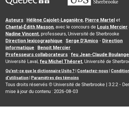
Auteurs
:
Hélène Cajolet-Laganière
,
Pierre Martel
et
Chantal‑Édith Masson
, avec le concours de
Louis Mercier
Nadine Vincent
, professeurs, Université de Sherbrooke
Direction lexicographique
:
Serge D’Amico
-
Direction
informatique
:
Benoit Mercier
Professeurs collaborateurs
:
feu Jean-Claude Boulange
Université Laval,
feu Michel Théoret
, Université de Sherbr
Qu’est-ce que le dictionnaire Usito ?
|
Contactez-nous
|
Conditio
d’utilisation
|
Paramètres des témoins
Tous droits réservés
©
Université de Sherbrooke |
3.2.2
- Der
mise à jour du contenu :
2026-08-03