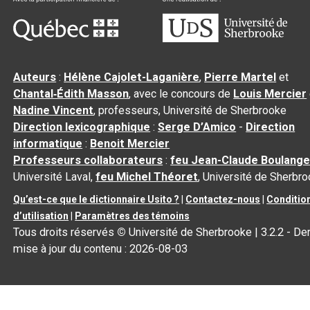
Auteurs
:
Hélène Cajolet-Laganière
,
Pierre Martel
et
Chantal‑Édith Masson
, avec le concours de
Louis Mercier
Nadine Vincent
, professeurs, Université de Sherbrooke
Direction lexicographique
:
Serge D’Amico
-
Direction
informatique
:
Benoit Mercier
Professeurs collaborateurs
:
feu Jean-Claude Boulange
Université Laval,
feu Michel Théoret
, Université de Sherbr
Qu’est-ce que le dictionnaire Usito ?
|
Contactez-nous
|
Conditio
d’utilisation
|
Paramètres des témoins
Tous droits réservés
©
Université de Sherbrooke |
3.2.2
- Der
mise à jour du contenu :
2026-08-03