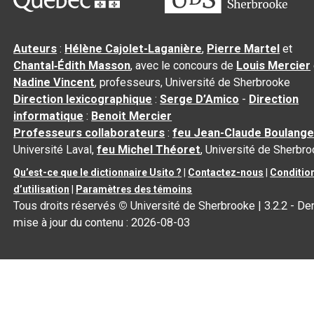
Auteurs
:
Hélène Cajolet-Laganière
,
Pierre Martel
et
Chantal‑Édith Masson
, avec le concours de
Louis Mercier
Nadine Vincent
, professeurs, Université de Sherbrooke
Direction lexicographique
:
Serge D’Amico
-
Direction
informatique
:
Benoit Mercier
Professeurs collaborateurs
:
feu Jean-Claude Boulange
Université Laval,
feu Michel Théoret
, Université de Sherbr
Qu’est-ce que le dictionnaire Usito ?
|
Contactez-nous
|
Conditio
d’utilisation
|
Paramètres des témoins
Tous droits réservés
©
Université de Sherbrooke |
3.2.2
- Der
mise à jour du contenu :
2026-08-03