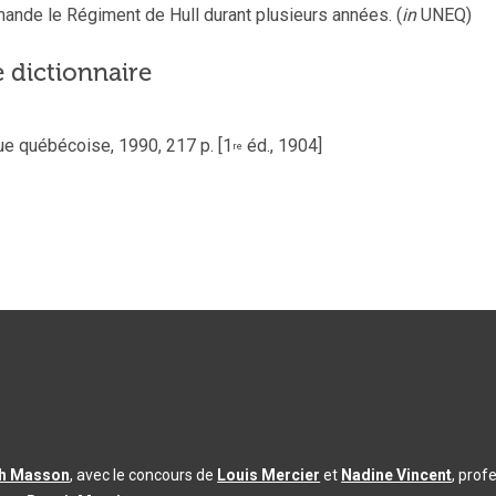
mmande le Régiment de Hull durant plusieurs années.
(
in
UNEQ)
e dictionnaire
ue québécoise,
1990,
217
p. [1
éd., 1904]
re
th Masson
, avec le concours de
Louis Mercier
et
Nadine Vincent
, prof