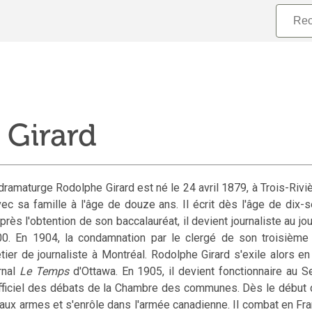
 Girard
 dramaturge Rodolphe Girard est né le 24 avril 1879, à Trois-Rivi
vec sa famille à l'âge de douze ans. Il écrit dès l'âge de dix-
rès l'obtention de son baccalauréat, il devient journaliste au jo
. En 1904, la condamnation par le clergé de son troisième 
er de journaliste à Montréal. Rodolphe Girard s'exile alors en
rnal
Le Temps
d'Ottawa. En 1905, il devient fonctionnaire au Sec
fficiel des débats de la Chambre des communes. Dès le début 
 aux armes et s'enrôle dans l'armée canadienne. Il combat en Fran