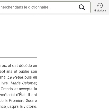
Historique
ères, et est décédé en
sept ans et publie son
urnal
La Patrie
, puis au
livre,
Marie Calumet
,
 Ontario et accepte la
rétariat d'État. Il est
de la Première Guerre
ce jusqu'à la victoire.