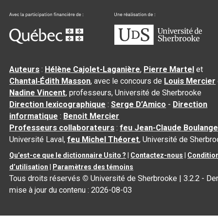
Auteurs
:
Hélène Cajolet-Laganière
,
Pierre Martel
et
Chantal‑Édith Masson
, avec le concours de
Louis Mercier
Nadine Vincent
, professeurs, Université de Sherbrooke
Direction lexicographique
:
Serge D’Amico
-
Direction
informatique
:
Benoit Mercier
Professeurs collaborateurs
:
feu Jean-Claude Boulange
Université Laval,
feu Michel Théoret
, Université de Sherbr
Qu’est-ce que le dictionnaire Usito ?
|
Contactez-nous
|
Conditio
d’utilisation
|
Paramètres des témoins
Tous droits réservés
©
Université de Sherbrooke |
3.2.2
- Der
mise à jour du contenu :
2026-08-03