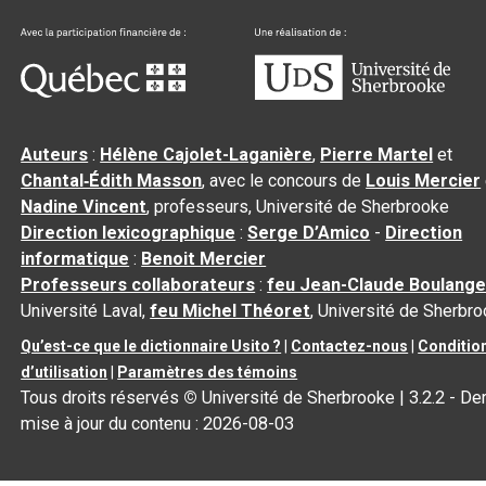
Auteurs
:
Hélène Cajolet-Laganière
,
Pierre Martel
et
Chantal‑Édith Masson
, avec le concours de
Louis Mercier
Nadine Vincent
, professeurs, Université de Sherbrooke
Direction lexicographique
:
Serge D’Amico
-
Direction
informatique
:
Benoit Mercier
Professeurs collaborateurs
:
feu Jean-Claude Boulange
Université Laval,
feu Michel Théoret
, Université de Sherbr
Qu’est-ce que le dictionnaire Usito ?
|
Contactez-nous
|
Conditio
d’utilisation
|
Paramètres des témoins
Tous droits réservés
©
Université de Sherbrooke |
3.2.2
- Der
mise à jour du contenu :
2026-08-03