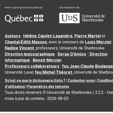
Auteurs
:
Hélène Cajolet-Laganière
,
Pierre Martel
et
Chantal‑Édith Masson
, avec le concours de
Louis Mercier
Nadine Vincent
, professeurs, Université de Sherbrooke
Direction lexicographique
:
Serge D’Amico
-
Direction
informatique
:
Benoit Mercier
Professeurs collaborateurs
:
feu Jean-Claude Boulange
Université Laval,
feu Michel Théoret
, Université de Sherbr
Qu’est-ce que le dictionnaire Usito ?
|
Contactez-nous
|
Conditio
d’utilisation
|
Paramètres des témoins
Tous droits réservés
©
Université de Sherbrooke |
3.2.2
- Der
mise à jour du contenu :
2026-08-03