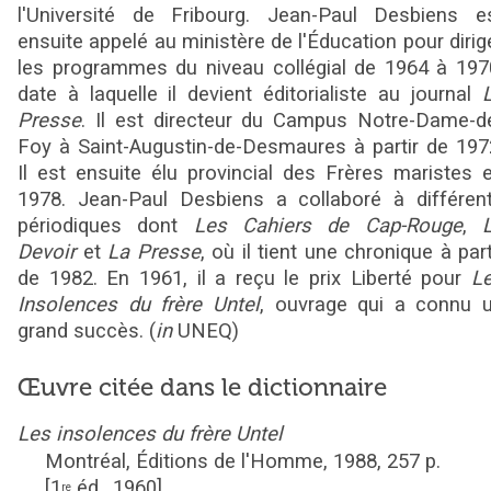
l'Université de Fribourg. Jean-Paul Desbiens e
ensuite appelé au ministère de l'Éducation pour dirig
les programmes du niveau collégial de 1964 à 197
date à laquelle il devient éditorialiste au journal
Presse
. Il est directeur du Campus Notre-Dame-d
Foy à Saint-Augustin-de-Desmaures à partir de 197
Il est ensuite élu provincial des Frères maristes 
1978. Jean-Paul Desbiens a collaboré à différen
périodiques dont
Les Cahiers de Cap-Rouge
,
Devoir
et
La Presse
, où il tient une chronique à part
de 1982. En 1961, il a reçu le prix Liberté pour
L
Insolences du frère Untel
, ouvrage qui a connu 
grand succès.
(
in
UNEQ)
Œuvre citée dans le dictionnaire
Les insolences du frère Untel
Montréal,
Éditions de l'Homme,
1988,
257
p.
[1
éd., 1960]
re