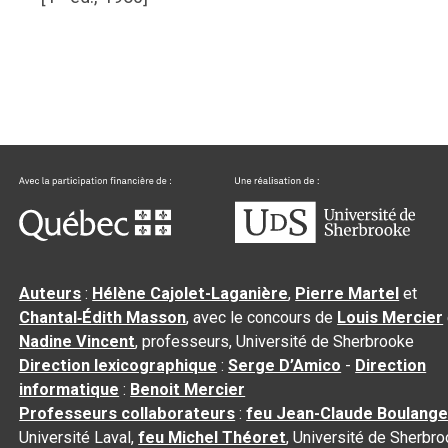
Auteurs
:
Hélène Cajolet-Laganière
,
Pierre Martel
et
Chantal‑Édith Masson
, avec le concours de
Louis Mercier
Nadine Vincent
, professeurs, Université de Sherbrooke
Direction lexicographique
:
Serge D’Amico
-
Direction
informatique
:
Benoit Mercier
Professeurs collaborateurs
:
feu Jean-Claude Boulange
Université Laval,
feu Michel Théoret
, Université de Sherbr