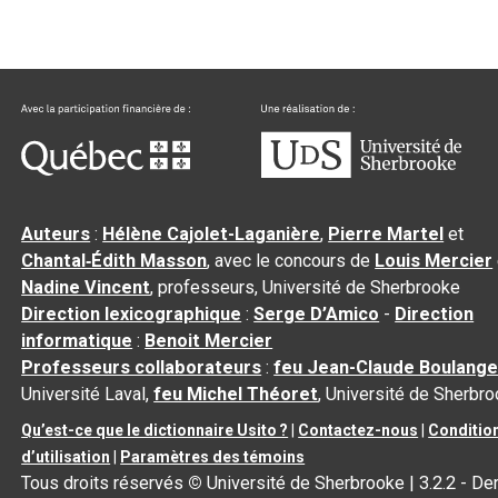
Auteurs
:
Hélène Cajolet-Laganière
,
Pierre Martel
et
Chantal‑Édith Masson
, avec le concours de
Louis Mercier
Nadine Vincent
, professeurs, Université de Sherbrooke
Direction lexicographique
:
Serge D’Amico
-
Direction
informatique
:
Benoit Mercier
Professeurs collaborateurs
:
feu Jean-Claude Boulange
Université Laval,
feu Michel Théoret
, Université de Sherbr
Qu’est-ce que le dictionnaire Usito ?
|
Contactez-nous
|
Conditio
d’utilisation
|
Paramètres des témoins
Tous droits réservés
©
Université de Sherbrooke |
3.2.2
- Der