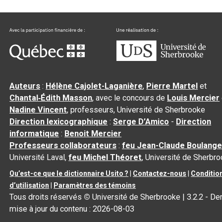
Auteurs
:
Hélène Cajolet-Laganière
,
Pierre Martel
et
Chantal‑Édith Masson
, avec le concours de
Louis Mercier
Nadine Vincent
, professeurs, Université de Sherbrooke
Direction lexicographique
:
Serge D’Amico
-
Direction
informatique
:
Benoit Mercier
Professeurs collaborateurs
:
feu Jean-Claude Boulange
Université Laval,
feu Michel Théoret
, Université de Sherbr
Qu’est-ce que le dictionnaire Usito ?
|
Contactez-nous
|
Conditio
d’utilisation
|
Paramètres des témoins
Tous droits réservés
©
Université de Sherbrooke |
3.2.2
- Der
mise à jour du contenu :
2026-08-03