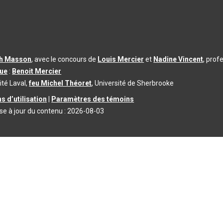
th Masson
, avec le concours de
Louis Mercier
et
Nadine Vincent
, prof
que
:
Benoit Mercier
ité Laval,
feu Michel Théoret
, Université de Sherbrooke
s d’utilisation
|
Paramètres des témoins
se à jour du contenu :
2026-08-03