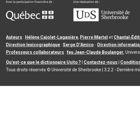
Auteurs
:
Hélène Cajolet-Laganière
,
Pierre Martel
et
Chantal‑Édi
Direction lexicographique
:
Serge D’Amico
-
Direction informati
Professeurs collaborateurs
:
feu Jean-Claude Boulanger
, Univers
Qu’est-ce que le dictionnaire Usito ?
|
Contactez-nous
|
Condition
Tous droits réservés
©
Université de Sherbrooke |
3.2.2
- Dernière mi