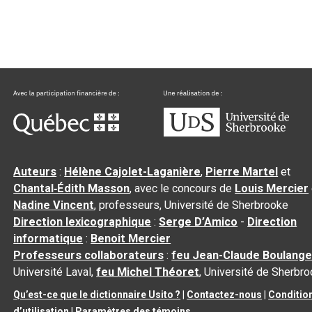
Auteurs
:
Hélène Cajolet-Laganière
,
Pierre Martel
et
Chantal‑Édith Masson
, avec le concours de
Louis Mercier
Nadine Vincent
, professeurs, Université de Sherbrooke
Direction lexicographique
:
Serge D’Amico
-
Direction
informatique
:
Benoit Mercier
Professeurs collaborateurs
:
feu Jean-Claude Boulange
Université Laval,
feu Michel Théoret
, Université de Sherbr
Qu’est-ce que le dictionnaire Usito ?
|
Contactez-nous
|
Conditio
d’utilisation
|
Paramètres des témoins