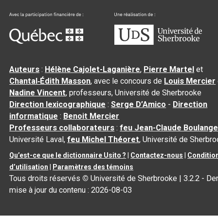
Auteurs
:
Hélène Cajolet-Laganière
,
Pierre Martel
et
Chantal‑Édith Masson
, avec le concours de
Louis Mercier
Nadine Vincent
, professeurs, Université de Sherbrooke
Direction lexicographique
:
Serge D’Amico
-
Direction
informatique
:
Benoit Mercier
Professeurs collaborateurs
:
feu Jean-Claude Boulange
Université Laval,
feu Michel Théoret
, Université de Sherbr
Qu’est-ce que le dictionnaire Usito ?
|
Contactez-nous
|
Conditio
d’utilisation
|
Paramètres des témoins
Tous droits réservés
©
Université de Sherbrooke |
3.2.2
- Der
mise à jour du contenu :
2026-08-03