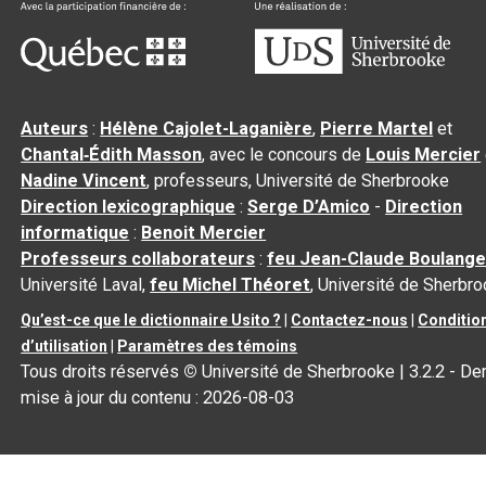
Auteurs
:
Hélène Cajolet-Laganière
,
Pierre Martel
et
Chantal‑Édith Masson
, avec le concours de
Louis Mercier
Nadine Vincent
, professeurs, Université de Sherbrooke
Direction lexicographique
:
Serge D’Amico
-
Direction
informatique
:
Benoit Mercier
Professeurs collaborateurs
:
feu Jean-Claude Boulange
Université Laval,
feu Michel Théoret
, Université de Sherbr
Qu’est-ce que le dictionnaire Usito ?
|
Contactez-nous
|
Conditio
d’utilisation
|
Paramètres des témoins
Tous droits réservés
©
Université de Sherbrooke |
3.2.2
- Der
mise à jour du contenu :
2026-08-03