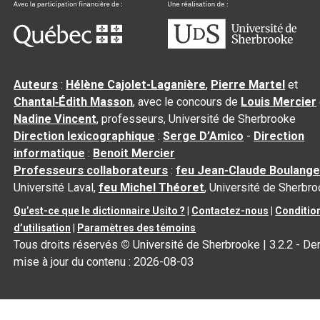
Auteurs
:
Hélène Cajolet-Laganière
,
Pierre Martel
et
Chantal‑Édith Masson
, avec le concours de
Louis Mercier
Nadine Vincent
, professeurs, Université de Sherbrooke
Direction lexicographique
:
Serge D’Amico
-
Direction
informatique
:
Benoit Mercier
Professeurs collaborateurs
:
feu Jean-Claude Boulange
Université Laval,
feu Michel Théoret
, Université de Sherbr
Qu’est-ce que le dictionnaire Usito ?
|
Contactez-nous
|
Conditio
d’utilisation
|
Paramètres des témoins
Tous droits réservés
©
Université de Sherbrooke |
3.2.2
- Der
mise à jour du contenu :
2026-08-03