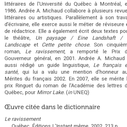
littéraires de l'Université du Québec à Montréal, 
1986. Andrée A. Michaud collabore à plusieurs revu
littéraires ou artistiques. Parallèlement à son trava
d'écrivaine, elle exerce aussi le métier de réviseure 
de rédactrice. Elle a également écrit deux textes po
le théâtre,
Un paysage / Eine Landshaft /
Landscape
et
Cette petite chose
. Son cinquiè
roman,
Le ravissement
, a remporté le Prix 
Gouverneur général, en 2001. Andrée A. Michaud
aussi rédigé un guide linguistique,
Le français 
santé
, qui lui a valu une mention d'honneur a
Mérites du français 2002. En 2007, elle se mérite 
prix Ringuet du roman de l'Académie des lettres 
Québec, pour
Mirror Lake
.
(
in
UNEQ)
Œuvre citée dans le dictionnaire
Le ravissement
Québec,
Éditions L'Instant même,
2002,
213
p.