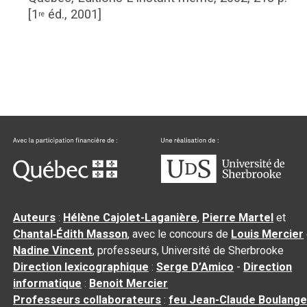
[1
éd., 2001]
re
Auteurs
:
Hélène Cajolet-Laganière
,
Pierre Martel
et
Chantal‑Édith Masson
, avec le concours de
Louis Mercier
Nadine Vincent
, professeurs, Université de Sherbrooke
Direction lexicographique
:
Serge D’Amico
-
Direction
informatique
:
Benoit Mercier
Professeurs collaborateurs
:
feu Jean-Claude Boulange