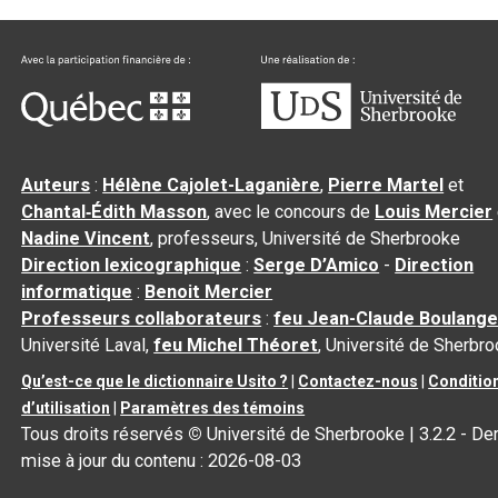
Auteurs
:
Hélène Cajolet-Laganière
,
Pierre Martel
et
Chantal‑Édith Masson
, avec le concours de
Louis Mercier
Nadine Vincent
, professeurs, Université de Sherbrooke
Direction lexicographique
:
Serge D’Amico
-
Direction
informatique
:
Benoit Mercier
Professeurs collaborateurs
:
feu Jean-Claude Boulange
Université Laval,
feu Michel Théoret
, Université de Sherbr
Qu’est-ce que le dictionnaire Usito ?
|
Contactez-nous
|
Conditio
d’utilisation
|
Paramètres des témoins
Tous droits réservés
©
Université de Sherbrooke |
3.2.2
- Der
mise à jour du contenu :
2026-08-03