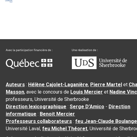
Auteurs
:
Hélène Cajolet-Laganière
,
Pierre Martel
et
Cha
Masson
, avec le concours de
Louis Mercier
et
Nadine Vin
professeurs, Université de Sherbrooke
Direction lexicographique
:
Serge D’Amico
-
Direction
informatique
:
Benoit Mercier
Professeurs collaborateurs
:
feu Jean-Claude Boulange
Université Laval,
feu Michel Théoret
, Université de Sherbr