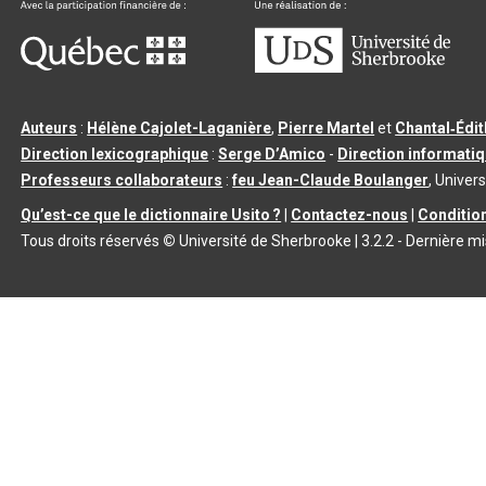
Auteurs
:
Hélène Cajolet-Laganière
,
Pierre Martel
et
Chantal‑Édi
Direction lexicographique
:
Serge D’Amico
-
Direction informati
Professeurs collaborateurs
:
feu Jean-Claude Boulanger
, Univers
Qu’est-ce que le dictionnaire Usito ?
|
Contactez-nous
|
Condition
Tous droits réservés
©
Université de Sherbrooke |
3.2.2
- Dernière mi