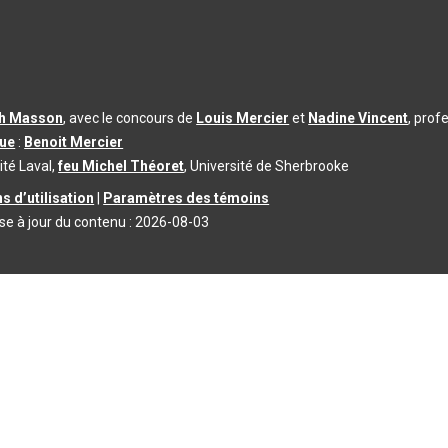
th Masson
, avec le concours de
Louis Mercier
et
Nadine Vincent
, prof
que
:
Benoit Mercier
ité Laval,
feu Michel Théoret
, Université de Sherbrooke
s d’utilisation
|
Paramètres des témoins
se à jour du contenu :
2026-08-03