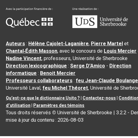
Auteurs
:
Hélène Cajolet-Laganière
,
Pierre Martel
et
Chantal‑Édith Masson
, avec le concours de
Louis Mercier
Nadine Vincent
, professeurs, Université de Sherbrooke
Direction lexicographique
:
Serge D’Amico
-
Direction
informatique
:
Benoit Mercier
Professeurs collaborateurs
:
feu Jean-Claude Boulange
Université Laval,
feu Michel Théoret
, Université de Sherbr
Qu’est-ce que le dictionnaire Usito ?
|
Contactez-nous
|
Conditio
d’utilisation
|
Paramètres des témoins
Tous droits réservés
©
Université de Sherbrooke |
3.2.2
- Der
mise à jour du contenu :
2026-08-03