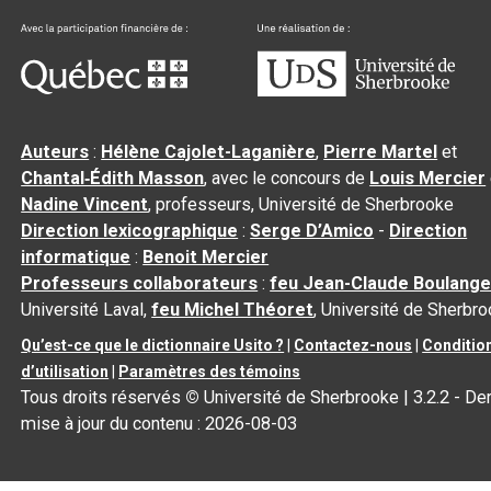
Auteurs
:
Hélène Cajolet-Laganière
,
Pierre Martel
et
Chantal‑Édith Masson
, avec le concours de
Louis Mercier
Nadine Vincent
, professeurs, Université de Sherbrooke
Direction lexicographique
:
Serge D’Amico
-
Direction
informatique
:
Benoit Mercier
Professeurs collaborateurs
:
feu Jean-Claude Boulange
Université Laval,
feu Michel Théoret
, Université de Sherbr
Qu’est-ce que le dictionnaire Usito ?
|
Contactez-nous
|
Conditio
d’utilisation
|
Paramètres des témoins
Tous droits réservés
©
Université de Sherbrooke |
3.2.2
- Der
mise à jour du contenu :
2026-08-03