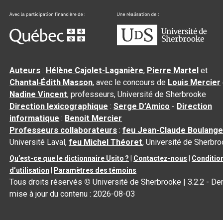
Auteurs
:
Hélène Cajolet-Laganière
,
Pierre Martel
et
Chantal‑Édith Masson
, avec le concours de
Louis Mercier
Nadine Vincent
, professeurs, Université de Sherbrooke
Direction lexicographique
:
Serge D’Amico
-
Direction
informatique
:
Benoit Mercier
Professeurs collaborateurs
:
feu Jean-Claude Boulange
Université Laval,
feu Michel Théoret
, Université de Sherbr
Qu’est-ce que le dictionnaire Usito ?
|
Contactez-nous
|
Conditio
d’utilisation
|
Paramètres des témoins
Tous droits réservés
©
Université de Sherbrooke |
3.2.2
- Der
mise à jour du contenu :
2026-08-03