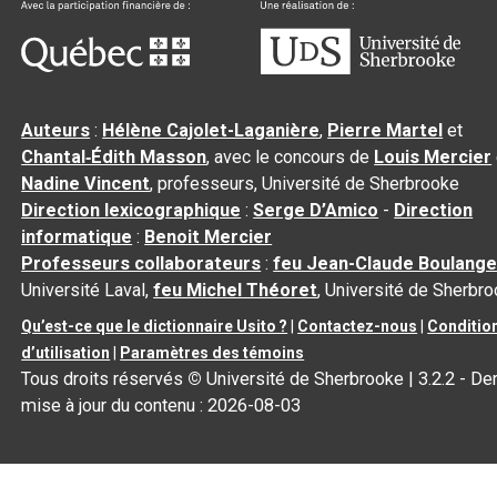
Auteurs
:
Hélène Cajolet-Laganière
,
Pierre Martel
et
Chantal‑Édith Masson
, avec le concours de
Louis Mercier
Nadine Vincent
, professeurs, Université de Sherbrooke
Direction lexicographique
:
Serge D’Amico
-
Direction
informatique
:
Benoit Mercier
Professeurs collaborateurs
:
feu Jean-Claude Boulange
Université Laval,
feu Michel Théoret
, Université de Sherbr
Qu’est-ce que le dictionnaire Usito ?
|
Contactez-nous
|
Conditio
d’utilisation
|
Paramètres des témoins
Tous droits réservés
©
Université de Sherbrooke |
3.2.2
- Der
mise à jour du contenu :
2026-08-03