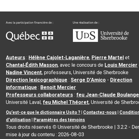
Auteurs
:
Hélène Cajolet-Laganière
,
Pierre Martel
et
Chantal‑Édith Masson
, avec le concours de
Louis Mercier
Nadine Vincent
, professeurs, Université de Sherbrooke
Direction lexicographique
:
Serge D’Amico
-
Direction
informatique
:
Benoit Mercier
Professeurs collaborateurs
:
feu Jean-Claude Boulange
Université Laval,
feu Michel Théoret
, Université de Sherbr
Qu’est-ce que le dictionnaire Usito ?
|
Contactez-nous
|
Conditio
d’utilisation
|
Paramètres des témoins
Tous droits réservés
©
Université de Sherbrooke |
3.2.2
- Der
mise à jour du contenu :
2026-08-03