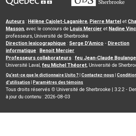
Auteurs
:
Hélène Cajolet-Laganière
,
Pierre Martel
et
Cha
Masson
, avec le concours de
Louis Mercier
et
Nadine Vin
professeurs, Université de Sherbrooke
Direction lexicographique
:
Serge D’Amico
-
Direction
informatique
:
Benoit Mercier
Professeurs collaborateurs
:
feu Jean-Claude Boulange
Université Laval,
feu Michel Théoret
, Université de Sherbr
Qu’est-ce que le dictionnaire Usito ?
|
Contactez-nous
|
Conditio
d’utilisation
|
Paramètres des témoins
Tous droits réservés
©
Université de Sherbrooke |
3.2.2
- De
à jour du contenu :
2026-08-03