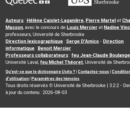
Auteurs
:
Hélène Cajolet-Laganière
,
Pierre Martel
et
Cha
Masson
, avec le concours de
Louis Mercier
et
Nadine Vin
professeurs, Université de Sherbrooke
Direction lexicographique
:
Serge D’Amico
-
Direction
informatique
:
Benoit Mercier
Professeurs collaborateurs
:
feu Jean-Claude Boulange
Université Laval,
feu Michel Théoret
, Université de Sherbr
Qu’est-ce que le dictionnaire Usito ?
|
Contactez-nous
|
Conditio
d’utilisation
|
Paramètres des témoins
Tous droits réservés
©
Université de Sherbrooke |
3.2.2
- De
à jour du contenu :
2026-08-03