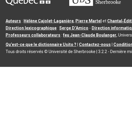
Auteurs
:
Hélène Cajolet-Laganière
,
Pierre Martel
et
Chantal‑Édi
Direction lexicographique
:
Serge D’Amico
-
Direction informati
Professeurs collaborateurs
:
feu Jean-Claude Boulanger
, Univers
Qu’est-ce que le dictionnaire Usito ?
|
Contactez-nous
|
Condition
Tous droits réservés
©
Université de Sherbrooke |
3.2.2
- Dernière mi