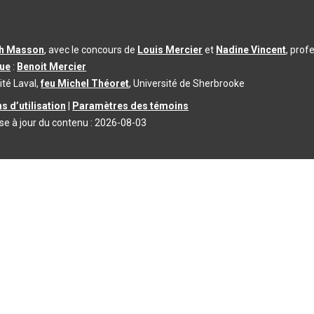
th Masson
, avec le concours de
Louis Mercier
et
Nadine Vincent
, prof
que
:
Benoit Mercier
ité Laval,
feu Michel Théoret
, Université de Sherbrooke
s d’utilisation
|
Paramètres des témoins
se à jour du contenu :
2026-08-03