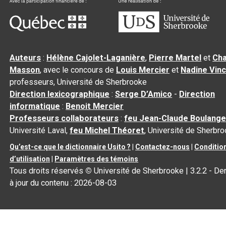
Auteurs
:
Hélène Cajolet-Laganière
,
Pierre Martel
et
Cha
Masson
, avec le concours de
Louis Mercier
et
Nadine Vin
professeurs, Université de Sherbrooke
Direction lexicographique
:
Serge D’Amico
-
Direction
informatique
:
Benoit Mercier
Professeurs collaborateurs
:
feu Jean-Claude Boulange
Université Laval,
feu Michel Théoret
, Université de Sherbr
Qu’est-ce que le dictionnaire Usito ?
|
Contactez-nous
|
Conditio
d’utilisation
|
Paramètres des témoins
Tous droits réservés
©
Université de Sherbrooke |
3.2.2
- De
à jour du contenu :
2026-08-03