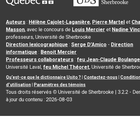
Auteurs
:
Hélène Cajolet-Laganière
,
Pierre Martel
et
Cha
Masson
, avec le concours de
Louis Mercier
et
Nadine Vin
professeurs, Université de Sherbrooke
Direction lexicographique
:
Serge D’Amico
-
Direction
informatique
:
Benoit Mercier
Professeurs collaborateurs
:
feu Jean-Claude Boulange
Université Laval,
feu Michel Théoret
, Université de Sherbr
Qu’est-ce que le dictionnaire Usito ?
|
Contactez-nous
|
Conditio
d’utilisation
|
Paramètres des témoins
Tous droits réservés
©
Université de Sherbrooke |
3.2.2
- De
à jour du contenu :
2026-08-03