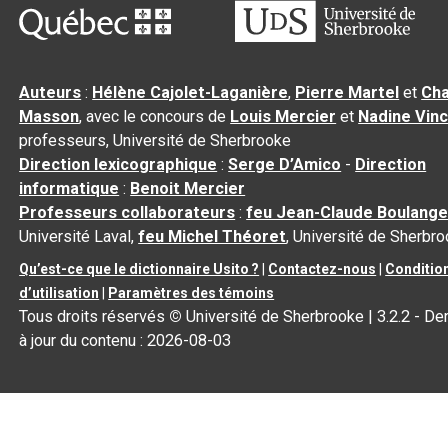
Auteurs
:
Hélène Cajolet-Laganière
,
Pierre Martel
et
Cha
Masson
, avec le concours de
Louis Mercier
et
Nadine Vin
professeurs, Université de Sherbrooke
Direction lexicographique
:
Serge D’Amico
-
Direction
informatique
:
Benoit Mercier
Professeurs collaborateurs
:
feu Jean-Claude Boulange
Université Laval,
feu Michel Théoret
, Université de Sherbr
Qu’est-ce que le dictionnaire Usito ?
|
Contactez-nous
|
Conditio
d’utilisation
|
Paramètres des témoins
Tous droits réservés
©
Université de Sherbrooke |
3.2.2
- De
à jour du contenu :
2026-08-03