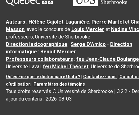
Auteurs
:
Hélène Cajolet-Laganière
,
Pierre Martel
et
Cha
Masson
, avec le concours de
Louis Mercier
et
Nadine Vin
professeurs, Université de Sherbrooke
Direction lexicographique
:
Serge D’Amico
-
Direction
informatique
:
Benoit Mercier
Professeurs collaborateurs
:
feu Jean-Claude Boulange
Université Laval,
feu Michel Théoret
, Université de Sherbr
Qu’est-ce que le dictionnaire Usito ?
|
Contactez-nous
|
Conditio
d’utilisation
|
Paramètres des témoins
Tous droits réservés
©
Université de Sherbrooke |
3.2.2
- De
à jour du contenu :
2026-08-03