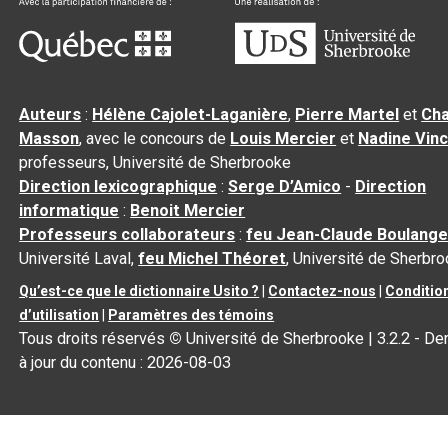
Auteurs
:
Hélène Cajolet-Laganière
,
Pierre Martel
et
Cha
Masson
, avec le concours de
Louis Mercier
et
Nadine Vin
professeurs, Université de Sherbrooke
Direction lexicographique
:
Serge D’Amico
-
Direction
informatique
:
Benoit Mercier
Professeurs collaborateurs
:
feu Jean-Claude Boulange
Université Laval,
feu Michel Théoret
, Université de Sherbr
Qu’est-ce que le dictionnaire Usito ?
|
Contactez-nous
|
Conditio
d’utilisation
|
Paramètres des témoins
Tous droits réservés
©
Université de Sherbrooke |
3.2.2
- De
à jour du contenu :
2026-08-03