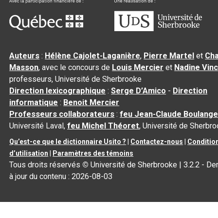
Auteurs
:
Hélène Cajolet-Laganière
,
Pierre Martel
et
Cha
Masson
, avec le concours de
Louis Mercier
et
Nadine Vin
professeurs, Université de Sherbrooke
Direction lexicographique
:
Serge D’Amico
-
Direction
informatique
:
Benoit Mercier
Professeurs collaborateurs
:
feu Jean-Claude Boulange
Université Laval,
feu Michel Théoret
, Université de Sherbr
Qu’est-ce que le dictionnaire Usito ?
|
Contactez-nous
|
Conditio
d’utilisation
|
Paramètres des témoins
Tous droits réservés
©
Université de Sherbrooke |
3.2.2
- De
à jour du contenu :
2026-08-03