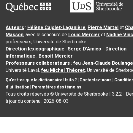
Auteurs
:
Hélène Cajolet-Laganière
,
Pierre Martel
et
Cha
Masson
, avec le concours de
Louis Mercier
et
Nadine Vin
professeurs, Université de Sherbrooke
Direction lexicographique
:
Serge D’Amico
-
Direction
informatique
:
Benoit Mercier
Professeurs collaborateurs
:
feu Jean-Claude Boulange
Université Laval,
feu Michel Théoret
, Université de Sherbr
Qu’est-ce que le dictionnaire Usito ?
|
Contactez-nous
|
Conditio
d’utilisation
|
Paramètres des témoins
Tous droits réservés
©
Université de Sherbrooke |
3.2.2
- De
à jour du contenu :
2026-08-03