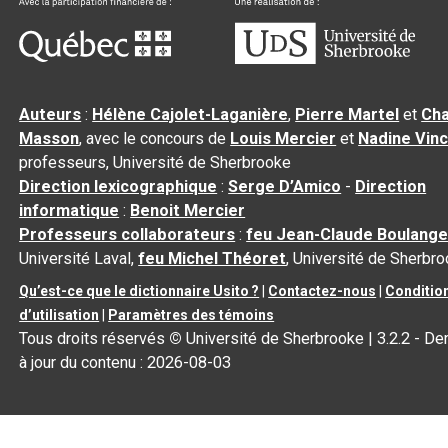
Auteurs
:
Hélène Cajolet-Laganière
,
Pierre Martel
et
Cha
Masson
, avec le concours de
Louis Mercier
et
Nadine Vin
professeurs, Université de Sherbrooke
Direction lexicographique
:
Serge D’Amico
-
Direction
informatique
:
Benoit Mercier
Professeurs collaborateurs
:
feu Jean-Claude Boulange
Université Laval,
feu Michel Théoret
, Université de Sherbr
Qu’est-ce que le dictionnaire Usito ?
|
Contactez-nous
|
Conditio
d’utilisation
|
Paramètres des témoins
Tous droits réservés
©
Université de Sherbrooke |
3.2.2
- De
à jour du contenu :
2026-08-03