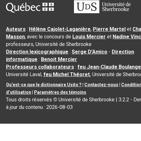
Auteurs
:
Hélène Cajolet-Laganière
,
Pierre Martel
et
Cha
Masson
, avec le concours de
Louis Mercier
et
Nadine Vin
professeurs, Université de Sherbrooke
Direction lexicographique
:
Serge D’Amico
-
Direction
informatique
:
Benoit Mercier
Professeurs collaborateurs
:
feu Jean-Claude Boulange
Université Laval,
feu Michel Théoret
, Université de Sherbr
Qu’est-ce que le dictionnaire Usito ?
|
Contactez-nous
|
Conditio
d’utilisation
|
Paramètres des témoins
Tous droits réservés
©
Université de Sherbrooke |
3.2.2
- De
à jour du contenu :
2026-08-03