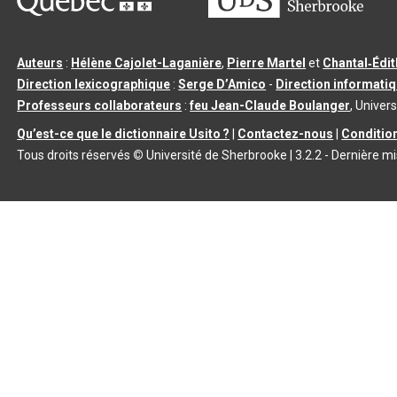
Auteurs
:
Hélène Cajolet-Laganière
,
Pierre Martel
et
Chantal‑Édi
Direction lexicographique
:
Serge D’Amico
-
Direction informati
Professeurs collaborateurs
:
feu Jean-Claude Boulanger
, Univers
Qu’est-ce que le dictionnaire Usito ?
|
Contactez-nous
|
Condition
Tous droits réservés
©
Université de Sherbrooke |
3.2.2
- Dernière mi