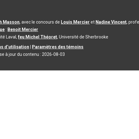
th Masson
, avec le concours de
Louis Mercier
et
Nadine Vincent
, prof
que
:
Benoit Mercier
ité Laval,
feu Michel Théoret
, Université de Sherbrooke
s d’utilisation
|
Paramètres des témoins
se à jour du contenu :
2026-08-03