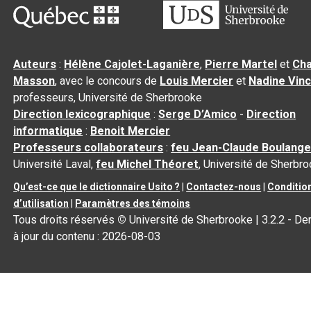
Auteurs
:
Hélène Cajolet-Laganière
,
Pierre Martel
et
Cha
Masson
, avec le concours de
Louis Mercier
et
Nadine Vin
professeurs, Université de Sherbrooke
Direction lexicographique
:
Serge D’Amico
-
Direction
informatique
:
Benoit Mercier
Professeurs collaborateurs
:
feu Jean-Claude Boulange
Université Laval,
feu Michel Théoret
, Université de Sherbr
Qu’est-ce que le dictionnaire Usito ?
|
Contactez-nous
|
Conditio
d’utilisation
|
Paramètres des témoins
Tous droits réservés
©
Université de Sherbrooke |
3.2.2
- De
à jour du contenu :
2026-08-03