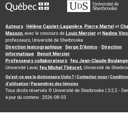
Auteurs
:
Hélène Cajolet-Laganière
,
Pierre Martel
et
Cha
Masson
, avec le concours de
Louis Mercier
et
Nadine Vin
professeurs, Université de Sherbrooke
Direction lexicographique
:
Serge D’Amico
-
Direction
informatique
:
Benoit Mercier
Professeurs collaborateurs
:
feu Jean-Claude Boulange
Université Laval,
feu Michel Théoret
, Université de Sherbr
Qu’est-ce que le dictionnaire Usito ?
|
Contactez-nous
|
Conditio
d’utilisation
|
Paramètres des témoins
Tous droits réservés
©
Université de Sherbrooke |
3.2.2
- De
à jour du contenu :
2026-08-03