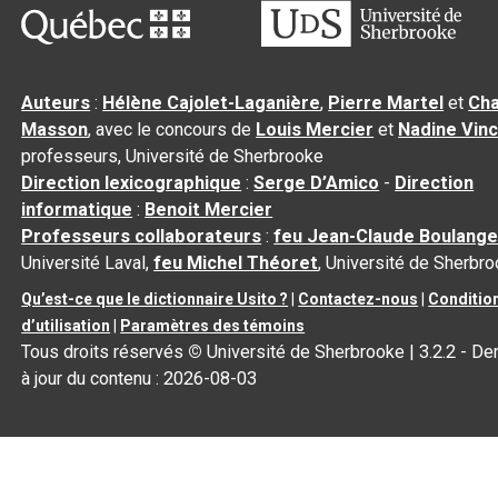
Auteurs
:
Hélène Cajolet-Laganière
,
Pierre Martel
et
Cha
Masson
, avec le concours de
Louis Mercier
et
Nadine Vin
professeurs, Université de Sherbrooke
Direction lexicographique
:
Serge D’Amico
-
Direction
informatique
:
Benoit Mercier
Professeurs collaborateurs
:
feu Jean-Claude Boulange
Université Laval,
feu Michel Théoret
, Université de Sherbr
Qu’est-ce que le dictionnaire Usito ?
|
Contactez-nous
|
Conditio
d’utilisation
|
Paramètres des témoins
Tous droits réservés
©
Université de Sherbrooke |
3.2.2
- De
à jour du contenu :
2026-08-03