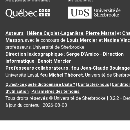
Auteurs
:
Hélène Cajolet-Laganière
,
Pierre Martel
et
Cha
Masson
, avec le concours de
Louis Mercier
et
Nadine Vin
professeurs, Université de Sherbrooke
Direction lexicographique
:
Serge D’Amico
-
Direction
informatique
:
Benoit Mercier
Professeurs collaborateurs
:
feu Jean-Claude Boulange
Université Laval,
feu Michel Théoret
, Université de Sherbr
Qu’est-ce que le dictionnaire Usito ?
|
Contactez-nous
|
Conditio
d’utilisation
|
Paramètres des témoins
Tous droits réservés
©
Université de Sherbrooke |
3.2.2
- De
à jour du contenu :
2026-08-03