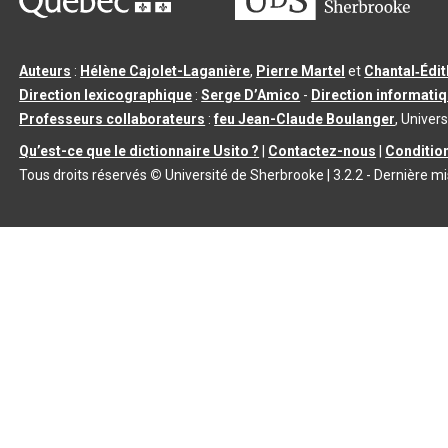
Auteurs
:
Hélène Cajolet-Laganière
,
Pierre Martel
et
Chantal‑Édi
Direction lexicographique
:
Serge D’Amico
-
Direction informati
Professeurs collaborateurs
:
feu Jean-Claude Boulanger
, Univers
Qu’est-ce que le dictionnaire Usito ?
|
Contactez-nous
|
Condition
Tous droits réservés
©
Université de Sherbrooke |
3.2.2
- Dernière mi