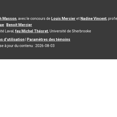
th Masson
, avec le concours de
Louis Mercier
et
Nadine Vincent
, prof
que
:
Benoit Mercier
ité Laval,
feu Michel Théoret
, Université de Sherbrooke
s d’utilisation
|
Paramètres des témoins
se à jour du contenu :
2026-08-03