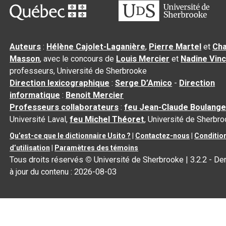
Auteurs
:
Hélène Cajolet-Laganière
,
Pierre Martel
et
Cha
Masson
, avec le concours de
Louis Mercier
et
Nadine Vin
professeurs, Université de Sherbrooke
Direction lexicographique
:
Serge D’Amico
-
Direction
informatique
:
Benoit Mercier
Professeurs collaborateurs
:
feu Jean-Claude Boulange
Université Laval,
feu Michel Théoret
, Université de Sherbr
Qu’est-ce que le dictionnaire Usito ?
|
Contactez-nous
|
Conditio
d’utilisation
|
Paramètres des témoins
Tous droits réservés
©
Université de Sherbrooke |
3.2.2
- De
à jour du contenu :
2026-08-03