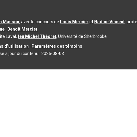
th Masson
, avec le concours de
Louis Mercier
et
Nadine Vincent
, prof
que
:
Benoit Mercier
ité Laval,
feu Michel Théoret
, Université de Sherbrooke
s d’utilisation
|
Paramètres des témoins
se à jour du contenu :
2026-08-03