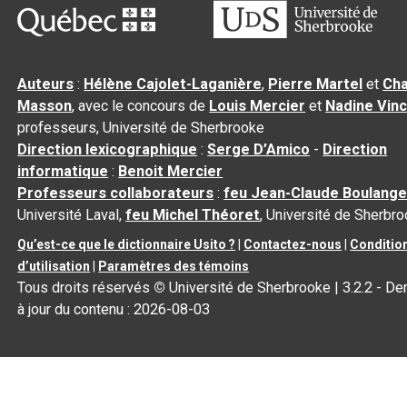
Auteurs
:
Hélène Cajolet-Laganière
,
Pierre Martel
et
Cha
Masson
, avec le concours de
Louis Mercier
et
Nadine Vin
professeurs, Université de Sherbrooke
Direction lexicographique
:
Serge D’Amico
-
Direction
informatique
:
Benoit Mercier
Professeurs collaborateurs
:
feu Jean-Claude Boulange
Université Laval,
feu Michel Théoret
, Université de Sherbr
Qu’est-ce que le dictionnaire Usito ?
|
Contactez-nous
|
Conditio
d’utilisation
|
Paramètres des témoins
Tous droits réservés
©
Université de Sherbrooke |
3.2.2
- De
à jour du contenu :
2026-08-03