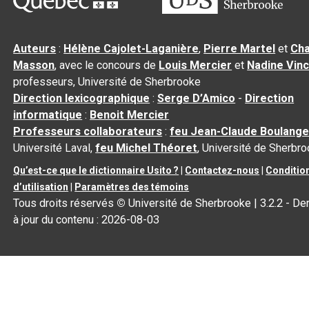
Auteurs
:
Hélène Cajolet-Laganière
,
Pierre Martel
et
Cha
Masson
, avec le concours de
Louis Mercier
et
Nadine Vin
professeurs, Université de Sherbrooke
Direction lexicographique
:
Serge D’Amico
-
Direction
informatique
:
Benoit Mercier
Professeurs collaborateurs
:
feu Jean-Claude Boulange
Université Laval,
feu Michel Théoret
, Université de Sherbr
Qu’est-ce que le dictionnaire Usito ?
|
Contactez-nous
|
Conditio
d’utilisation
|
Paramètres des témoins
Tous droits réservés
©
Université de Sherbrooke |
3.2.2
- De
à jour du contenu :
2026-08-03