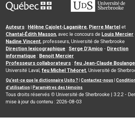
Auteurs
:
Hélène Cajolet-Laganière
,
Pierre Martel
et
Chantal‑Édith Masson
, avec le concours de
Louis Mercier
Nadine Vincent
, professeurs, Université de Sherbrooke
Direction lexicographique
:
Serge D’Amico
-
Direction
informatique
:
Benoit Mercier
Professeurs collaborateurs
:
feu Jean-Claude Boulange
Université Laval,
feu Michel Théoret
, Université de Sherbr
Qu’est-ce que le dictionnaire Usito ?
|
Contactez-nous
|
Conditio
d’utilisation
|
Paramètres des témoins
Tous droits réservés
©
Université de Sherbrooke |
3.2.2
- Der
mise à jour du contenu :
2026-08-03