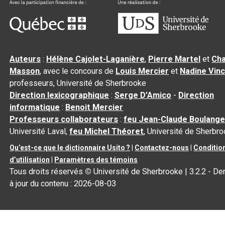
Auteurs
:
Hélène Cajolet-Laganière
,
Pierre Martel
et
Cha
Masson
, avec le concours de
Louis Mercier
et
Nadine Vin
professeurs, Université de Sherbrooke
Direction lexicographique
:
Serge D’Amico
-
Direction
informatique
:
Benoit Mercier
Professeurs collaborateurs
:
feu Jean-Claude Boulange
Université Laval,
feu Michel Théoret
, Université de Sherbr
Qu’est-ce que le dictionnaire Usito ?
|
Contactez-nous
|
Conditio
d’utilisation
|
Paramètres des témoins
Tous droits réservés
©
Université de Sherbrooke |
3.2.2
- De
à jour du contenu :
2026-08-03