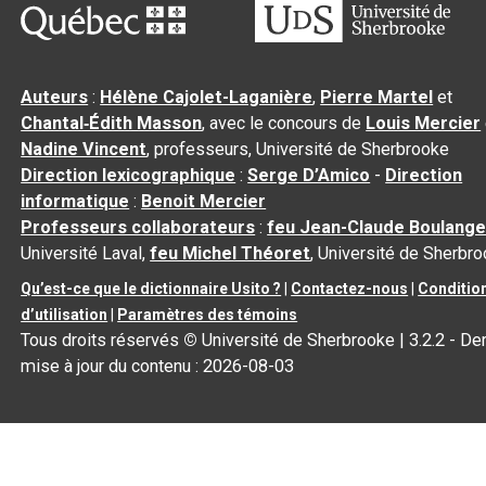
Auteurs
:
Hélène Cajolet-Laganière
,
Pierre Martel
et
Chantal‑Édith Masson
, avec le concours de
Louis Mercier
Nadine Vincent
, professeurs, Université de Sherbrooke
Direction lexicographique
:
Serge D’Amico
-
Direction
informatique
:
Benoit Mercier
Professeurs collaborateurs
:
feu Jean-Claude Boulange
Université Laval,
feu Michel Théoret
, Université de Sherbr
Qu’est-ce que le dictionnaire Usito ?
|
Contactez-nous
|
Conditio
d’utilisation
|
Paramètres des témoins
Tous droits réservés
©
Université de Sherbrooke |
3.2.2
- Der
mise à jour du contenu :
2026-08-03