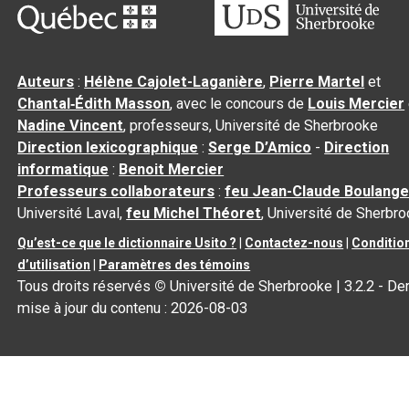
Auteurs
:
Hélène Cajolet-Laganière
,
Pierre Martel
et
Chantal‑Édith Masson
, avec le concours de
Louis Mercier
Nadine Vincent
, professeurs, Université de Sherbrooke
Direction lexicographique
:
Serge D’Amico
-
Direction
informatique
:
Benoit Mercier
Professeurs collaborateurs
:
feu Jean-Claude Boulange
Université Laval,
feu Michel Théoret
, Université de Sherbr
Qu’est-ce que le dictionnaire Usito ?
|
Contactez-nous
|
Conditio
d’utilisation
|
Paramètres des témoins
Tous droits réservés
©
Université de Sherbrooke |
3.2.2
- Der
mise à jour du contenu :
2026-08-03